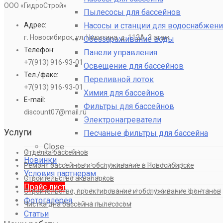
ООО «ГидроСтрой»
Пылесосы для бассейнов
Насосы и станции для водоснабжени
Адрес:
г. Новосибирск, ул. Никитина, д. 112А, 3 этаж
Обеззараживание воды
Телефон:
Панели управления
+7(913) 916-93-01
Освещение для бассейнов
Тел./факс:
Переливной лоток
+7(913) 916-93-01
Химия для бассейнов
E-mail:
Фильтры для бассейнов
discount07@mail.ru
Электронагреватели
Услуги
Песчаные фильтры для бассейна
Close
Отделка бассейнов
Новинки
Ремонт бассейнов и обслуживание в Новосибирске
Условия партнерам
Строительство аквапарков
Прайс лист
Строительство, проектирование и обслуживание фонтанов
Фотогалерея
Чистка дна бассейна пылесосом
Статьи