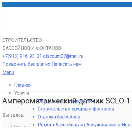
СТРОИТЕЛЬСТВО
БАССЕЙНОВ И ФОНТАНОВ
+7(913) 916-93-01
discount07@mail.ru
Позвонить бесплатно
Написать нам
Menu
Главная
Услуги
Амперометрический датчик SCLO 1
Оборудование для бассейнов
Строительство прудов и фонтанов
Вы здесь:
Отделка бассейнов
Ремонт бассейнов и обслуживание в Нов
Главная