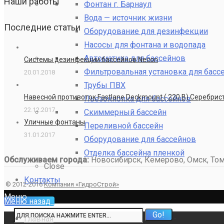
Наши работы
Фонтан г. Барнаул
Вода — источник жизни
Последние статьи
Оборудование для дезинфекции
Насосы для фонтана и водопада
Автоматика для бассейнов
Системы дезинфекции бассейнов Necon
Фильтровальная установка для басс
20.01.2018
Трубы ПВХ
Навесной противоток Fastlane Deckmount ( 220 В) Серебри
Пьезокнопка для бассейнов
22.12.2017
Скиммерный бассейн
Уличные фонтаны
Переливной бассейн
31.01.2017
Оборудование для бассейнов
Отделка бассейна пленкой
Обслуживаем города:
Новосибирск, Кемерово, Омск, Томс
Close
Контакты
© 2012-2016
Компания «ГидроСтрой»
Меню
Меню
назад
Главная