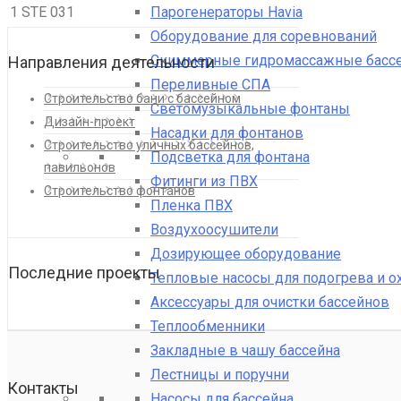
Парогенераторы Havia
1 STE 031
Оборудование для соревнований
Скиммерные гидромассажные басс
Направления деятельности
Переливные СПА
Строительство бани с бассейном
Светомузыкальные фонтаны
Дизайн-проект
Насадки для фонтанов
Строительство уличных бассейнов,
Подсветка для фонтана
павильонов
Фитинги из ПВХ
Строительство фонтанов
Пленка ПВХ
Воздухоосушители
Дозирующее оборудование
Последние проекты
Тепловые насосы для подогрева и 
Аксессуары для очистки бассейнов
Теплообменники
Закладные в чашу бассейна
Лестницы и поручни
Контакты
Насосы для бассейна