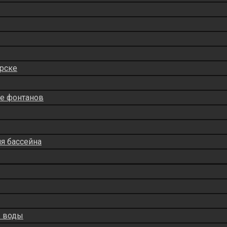
рске
ие фонтанов
ля бассейна
в воды