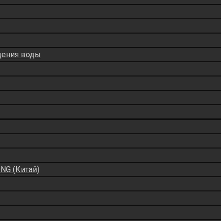
дения воды
NG (Китай)