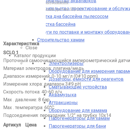
Строительство аквапарков
Дозирующее оборудование
Строительство, проектирование и обслуж
Амперометрический датчик SCLO 1
Чистка дна бассейна пылесосом
Очистка бассейна
Услуги по поставке и монтажу оборудован
Строительство хамам
Характеристика
Close
SCLO 1
Каталог продукции
Проточный самоочищающийся амперометрический датчик 
Электролизеры
Материал электродов: платина/медь.
Оборудование для измерения парам
Диапазон измерений: 0-10 мг/л (0#10 ppm).
Дозаторы, емкости для реагентов
Измерение хлора: диапазон 3#9 рН.
Сматывающие устройства
Скорость потока: 40-60 л/ч.
Аквамузыка
Max . давление: 8 бар.
Аттракционы
Max . температура: 60°С.
Оборудование для хамама
Подсоединения: переходник 1/2″ на трубку 10х14
Парогенераторы для хамам
Артикул
Цена
Парогенераторы для бани