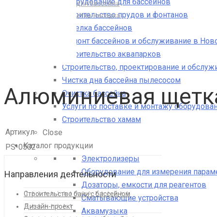
Оборудование для бассейнов
Купить пылесос для бассейна
Строительство прудов и фонтанов
Алюминиевая щетка-насадка
Отделка бассейнов
Ремонт бассейнов и обслуживание в Нов
Строительство аквапарков
Строительство, проектирование и обслуж
Чистка дна бассейна пылесосом
Алюминиевая щетк
Очистка бассейна
Услуги по поставке и монтажу оборудован
Строительство хамам
Артикул
Close
Каталог продукции
PS-0502
Электролизеры
Оборудование для измерения парам
Направления деятельности
Дозаторы, емкости для реагентов
Строительство бани с бассейном
Сматывающие устройства
Дизайн-проект
Аквамузыка