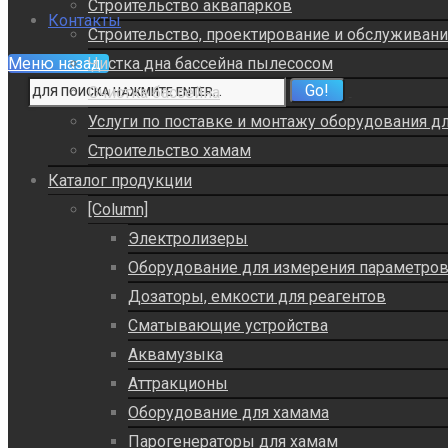
Строительство аквапарков
Контакты
Строительство, проектирование и обслуживан
Меню
назад
Чистка дна бассейна пылесосом
Очистка бассейна
Услуги по поставке и монтажу оборудования д
Строительство хамам
Каталог продукции
[Column]
Электролизеры
Оборудование для измерения параметро
Дозаторы, емкости для реагентов
Сматывающие устройства
Аквамузыка
Аттракционы
Оборудование для хамама
Парогенераторы для хамам