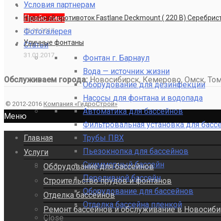
Условия партнерам
Прайс лист
Навесной противоток Fastlane Deckmount ( 220 В) Серебри
Фотогалерея
22.12.2017
Уличные фонтаны
Статьи
31.01.2017
Фонтан г. Барнаул
Вода — источник жизни
Обслуживаем города:
Новосибирск, Кемерово, Омск, Томс
Оборудование для дезинфекции
Насосы для фонтана и водопада
© 2012-2016
Компания «ГидроСтрой»
Автоматика для бассейнов
Меню
Фильтровальная установка для басс
Трубы ПВХ
Главная
Пьезокнопка для бассейнов
Услуги
Скиммерный бассейн
Оборудование для бассейнов
Переливной бассейн
Строительство прудов и фонтанов
Оборудование для бассейнов
Отделка бассейнов
Отделка бассейна пленкой
Ремонт бассейнов и обслуживание в Новосиби
Close