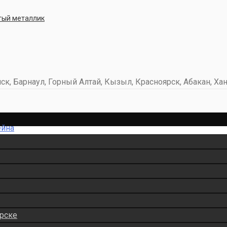
стый металлик
к, Барнаул, Горный Алтай, Кызыл, Красноярск, Абакан, Хан
ейна
рске