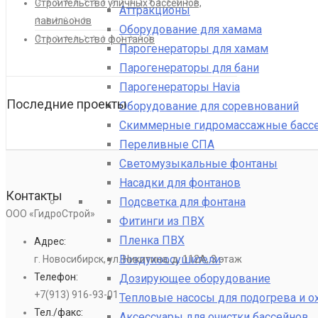
Строительство уличных бассейнов,
Аттракционы
павильонов
Оборудование для хамама
Строительство фонтанов
Парогенераторы для хамам
Парогенераторы для бани
Парогенераторы Havia
Последние проекты
Оборудование для соревнований
Скиммерные гидромассажные басс
Переливные СПА
Светомузыкальные фонтаны
Насадки для фонтанов
Контакты
Подсветка для фонтана
ООО «ГидроСтрой»
Фитинги из ПВХ
Пленка ПВХ
Адрес:
Воздухоосушители
г. Новосибирск, ул. Никитина, д. 112А, 3 этаж
Телефон:
Дозирующее оборудование
+7(913) 916-93-01
Тепловые насосы для подогрева и 
Тел./факс:
Аксессуары для очистки бассейнов