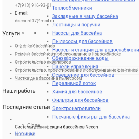
+7(913) 916-93-01
Теплообменники
E-mail:
Закладные в чашу бассейна
discount07@mail.ru
Лестницы и поручни
Насосы для бассейна
Услуги
Пылесосы для бассейнов
Отделка бассейнов
Насосы и станции для водоснабжени
Ремонт бассейнов и обслуживание в Новосибирске
Обеззараживание воды
Строительство аквапарков
Панели управления
Строительство, проектирование и обслуживание фонтанов
Освещение для бассейнов
Чистка дна бассейна пылесосом
Переливной лоток
Наши работы
Химия для бассейнов
Фильтры для бассейнов
Последние статьи
Электронагреватели
Песчаные фильтры для бассейна
Close
Системы дезинфекции бассейнов Necon
Новинки
20.01.2018