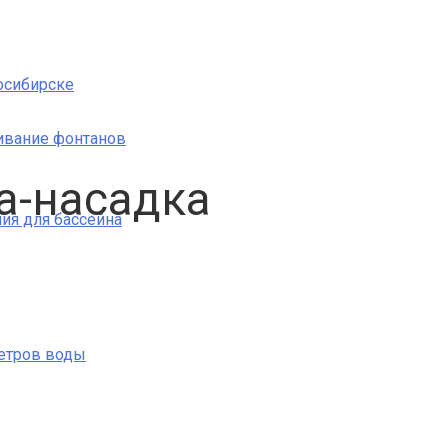
осибирске
ивание фонтанов
а-насадка
ия для бассейна
етров воды