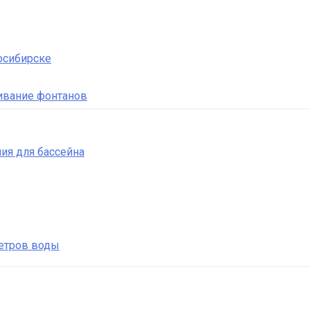
осибирске
ивание фонтанов
ия для бассейна
етров воды