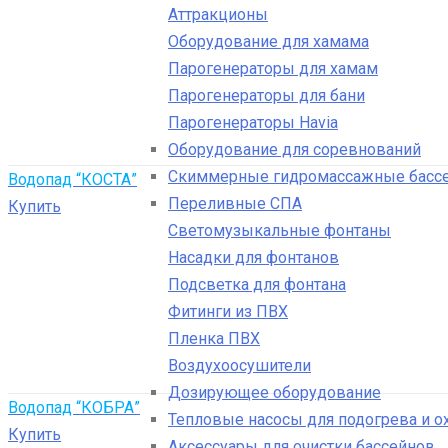
Аттракционы
Оборудование для хамама
Парогенераторы для хамам
Парогенераторы для бани
Парогенераторы Havia
Оборудование для соревнований
Скиммерные гидромассажные басс
Водопад “КОСТА”
Переливные СПА
Купить
Светомузыкальные фонтаны
Насадки для фонтанов
Подсветка для фонтана
Фитинги из ПВХ
Пленка ПВХ
Воздухоосушители
Дозирующее оборудование
Водопад “КОБРА”
Тепловые насосы для подогрева и 
Купить
Аксессуары для очистки бассейнов