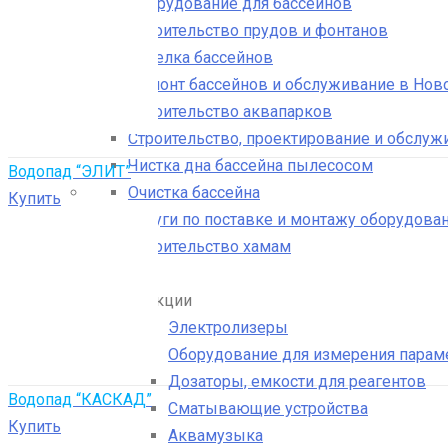
Оборудование для бассейнов
Аттракционы
Строительство прудов и фонтанов
Аттракционы
Отделка бассейнов
Ремонт бассейнов и обслуживание в Нов
Строительство аквапарков
Строительство, проектирование и обслуж
Чистка дна бассейна пылесосом
Водопад “ЭЛИТ”
Очистка бассейна
Купить
Услуги по поставке и монтажу оборудован
Строительство хамам
Close
Каталог продукции
Электролизеры
Оборудование для измерения парам
Дозаторы, емкости для реагентов
Водопад “КАСКАД”
Сматывающие устройства
Купить
Аквамузыка