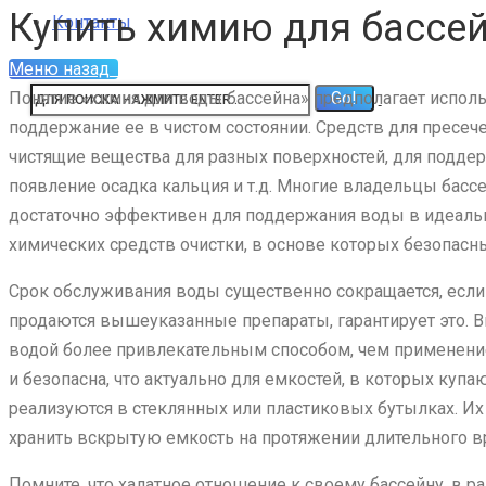
Купить химию для бассе
Контакты
Меню
назад
Понятие «химия для воды бассейна» предполагает испол
поддержание ее в чистом состоянии. Средств для пресеч
чистящие вещества для разных поверхностей, для подде
появление осадка кальция и т.д. Многие владельцы бассе
достаточно эффективен для поддержания воды в идеальн
химических средств очистки, в основе которых безопасн
Срок обслуживания воды существенно сокращается, если 
продаются вышеуказанные препараты, гарантирует это. В
водой более привлекательным способом, чем применение
и безопасна, что актуально для емкостей, в которых куп
реализуются в стеклянных или пластиковых бутылках. И
хранить вскрытую емкость на протяжении длительного в
Помните, что халатное отношение к своему бассейну, в р