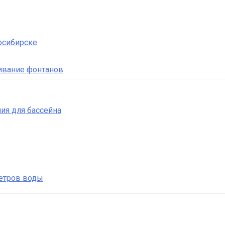
осибирске
ивание фонтанов
ия для бассейна
етров воды