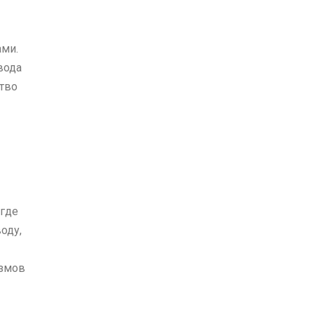
ами.
вода
ство
 где
оду,
измов