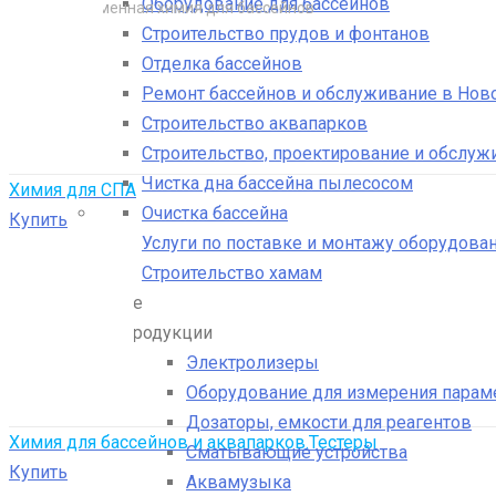
Оборудование для бассейнов
Современная химия для бассейнов
Строительство прудов и фонтанов
Отделка бассейнов
Ремонт бассейнов и обслуживание в Нов
Строительство аквапарков
Строительство, проектирование и обслуж
Чистка дна бассейна пылесосом
Химия для СПА
Очистка бассейна
Купить
Услуги по поставке и монтажу оборудован
Строительство хамам
Close
Каталог продукции
Электролизеры
Оборудование для измерения парам
Дозаторы, емкости для реагентов
Химия для бассейнов и аквапарков.Тестеры
Сматывающие устройства
Купить
Аквамузыка