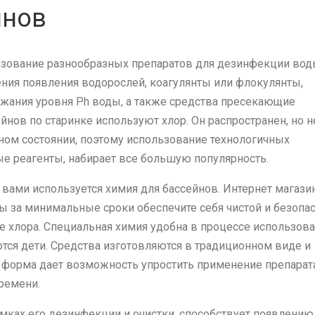
йнов
ьзование разнообразных препаратов для дезинфекции вод
ения появления водорослей, коагулянты или флокулянты,
ржания уровня Ph воды, а также средства пресекающие
йнов по старинке используют хлор. Он распространен, но н
ом состоянии, поэтому использование технологичных
ые реагенты, набирает все большую популярность.
вами используется химия для бассейнов. Интернет магазин
ы за минимальные сроки обеспечите себя чистой и безопа
 хлора. Специальная химия удобна в процессе использов
аются дети. Средства изготовляются в традиционном виде и
х форма дает возможность упростить применение препарат
ремени.
амках его дезинфекции и очистки, способствует появлению