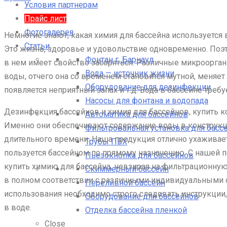
Условия партнерам
Прайс лист
Фотогалерея
Немногие знают, какая химия для бассейна используется 
Статьи
Это жизнь, здоровье и удовольствие одновременно. Поэт
Фонтан г. Барнаул
в нем имеет свойство засоряться. Различные микроорган
Вода — источник жизни
воды, отчего она со временем становится мутной, меняе
Оборудование для дезинфекции
появляется неприятный запах и т.д. Вода в бассейне требу
Насосы для фонтана и водопада
Дезинфекция бассейнов и химия для бассейнов, купить 
Автоматика для бассейнов
Именно они обеспечивают содержание воды в конструкци
Фильтровальная установка для басс
длительного времени. Наша продукция отлично ухаживает
Трубы ПВХ
пользуется бассейном по прямому назначению. С нашей 
Пьезокнопка для бассейнов
купить химию для бассейна, невзирая на фильтрационную
Скиммерный бассейн
в полном соответствии с различными индивидуальными ос
Переливной бассейн
использования необходимо строго следовать инструкции
Оборудование для бассейнов
в воде.
Отделка бассейна пленкой
Close