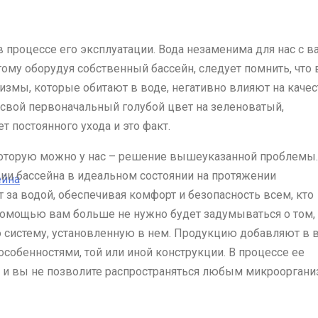
в процессе его эксплуатации. Вода незаменима для нас с в
ому оборудуя собственный бассейн, следует помнить, что 
измы, которые обитают в воде, негативно влияют на каче
т свой первоначальный голубой цвет на зеленоватый,
ет постоянного ухода и это факт.
которую можно у нас – решение вышеуказанной проблемы.
и бассейна в идеальном состоянии на протяжении
ейна
 за водой, обеспечивая комфорт и безопасность всем, кто
помощью вам больше не нужно будет задумываться о том,
 систему, установленную в нем. Продукцию добавляют в в
обенностями, той или иной конструкции. В процессе ее
, и вы не позволите распространяться любым микроорган