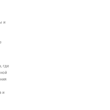
ы и
е
, где
сной
ания
а и