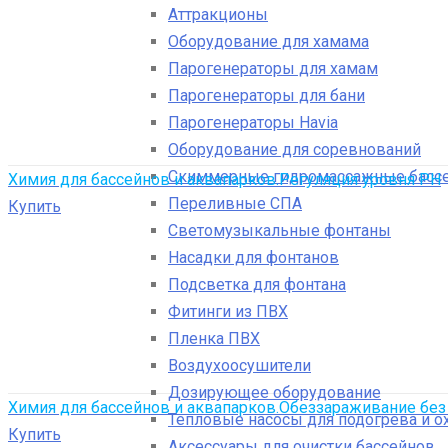
Аттракционы
Оборудование для хамама
Парогенераторы для хамам
Парогенераторы для бани
Парогенераторы Havia
Оборудование для соревнований
Скиммерные гидромассажные басс
Химия для бассейнов и аквапарков.Регуляция уровня РН
Переливные СПА
Купить
Светомузыкальные фонтаны
Насадки для фонтанов
Подсветка для фонтана
Фитинги из ПВХ
Пленка ПВХ
Воздухоосушители
Дозирующее оборудование
Химия для бассейнов и аквапарков.Обеззараживание без 
Тепловые насосы для подогрева и 
Купить
Аксессуары для очистки бассейнов