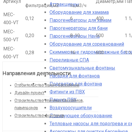
Артикул
Диаметр,мм
Па
Аттракционы
фильтрации,м2
ть,м3/ч
Оборудование для хамама
MEC-
0,12
6
400
1 1
Парогенераторы для хамам
400-VT
Парогенераторы для бани
MEC-
0,20
8-10
500
1 1
Парогенераторы Havia
500-VT
Оборудование для соревнований
MEC-
Скиммерные гидромассажные басс
0,28
16
600
1 1
600-VT
Переливные СПА
Светомузыкальные фонтаны
Направления деятельности
Насадки для фонтанов
Подсветка для фонтана
Строительство бани с бассейном
Фитинги из ПВХ
Дизайн-проект
Пленка ПВХ
Строительство уличных бассейнов,
Воздухоосушители
павильонов
Дозирующее оборудование
Строительство фонтанов
Тепловые насосы для подогрева и 
Аксессуары для очистки бассейнов