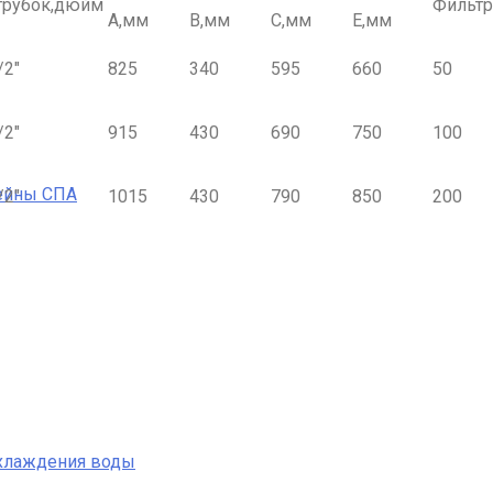
трубок,дюйм
Фильтр
A,мм
B,мм
C,мм
E,мм
/2″
825
340
595
660
50
/2″
915
430
690
750
100
ейны СПА
/2″
1015
430
790
850
200
охлаждения воды