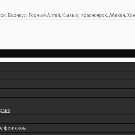
к, Барнаул, Горный Алтай, Кызыл, Красноярск, Абакан, Хан
рске
ие фонтанов