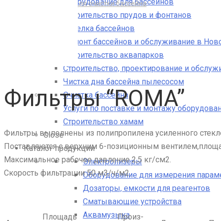
Оборудование для бассейнов
Купить фильтр для очистки бассейна
Строительство прудов и фонтанов
Фильтры “ROMA”
Отделка бассейнов
Ремонт бассейнов и обслуживание в Нов
Строительство аквапарков
Строительство, проектирование и обслуж
Чистка дна бассейна пылесосом
Фильтры “ROMA”
Очистка бассейна
Услуги по поставке и монтажу оборудован
Строительство хамам
Фильтры выполнены из полипропилена усиленного стекл
Close
Поставляются с верхним 6-позиционным вентилем,площ
Каталог продукции
Максимальное рабочее давление 2,5 кг/см2.
Электролизеры
Скорость фильтрации 50 м3/ч/м2.
Оборудование для измерения парам
Дозаторы, емкости для реагентов
Сматывающие устройства
Аквамузыка
Площадь
Произ-