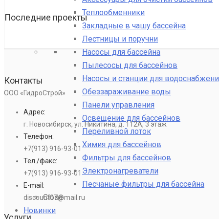
Теплообменники
Последние проекты
Закладные в чашу бассейна
Лестницы и поручни
Насосы для бассейна
Пылесосы для бассейнов
Насосы и станции для водоснабжени
Контакты
Обеззараживание воды
ООО «ГидроСтрой»
Панели управления
Адрес:
Освещение для бассейнов
г. Новосибирск, ул. Никитина, д. 112А, 3 этаж
Переливной лоток
Телефон:
Химия для бассейнов
+7(913) 916-93-01
Фильтры для бассейнов
Тел./факс:
Электронагреватели
+7(913) 916-93-01
Песчаные фильтры для бассейна
E-mail:
Close
discount07@mail.ru
Новинки
Услуги