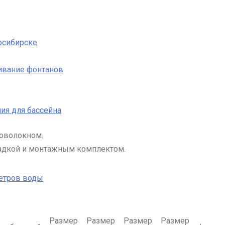
осибирске
ивание фонтанов
ия для бассейна
оволокном.
адкой и монтажным комплектом.
етров воды
Размер
Размер
Размер
Размер