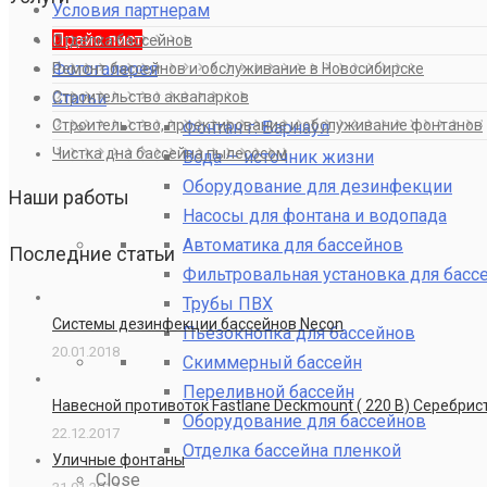
Условия партнерам
Прайс лист
Отделка бассейнов
Фотогалерея
Ремонт бассейнов и обслуживание в Новосибирске
Статьи
Строительство аквапарков
Строительство, проектирование и обслуживание фонтанов
Фонтан г. Барнаул
Чистка дна бассейна пылесосом
Вода — источник жизни
Оборудование для дезинфекции
Наши работы
Насосы для фонтана и водопада
Автоматика для бассейнов
Последние статьи
Фильтровальная установка для басс
Трубы ПВХ
Системы дезинфекции бассейнов Necon
Пьезокнопка для бассейнов
20.01.2018
Скиммерный бассейн
Переливной бассейн
Навесной противоток Fastlane Deckmount ( 220 В) Серебри
Оборудование для бассейнов
22.12.2017
Отделка бассейна пленкой
Уличные фонтаны
Close