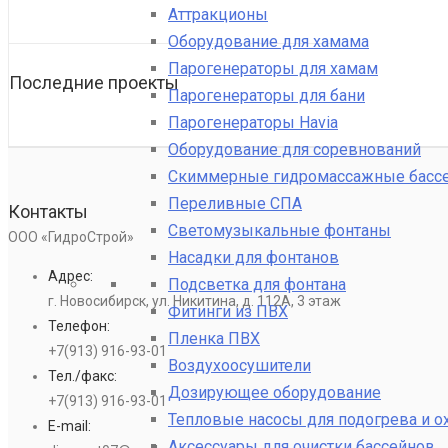
Аттракционы
Оборудование для хамама
Парогенераторы для хамам
Последние проекты
Парогенераторы для бани
Парогенераторы Havia
Оборудование для соревнований
Скиммерные гидромассажные басс
Переливные СПА
Контакты
Светомузыкальные фонтаны
ООО «ГидроСтрой»
Насадки для фонтанов
Адрес:
Подсветка для фонтана
г. Новосибирск, ул. Никитина, д. 112А, 3 этаж
Фитинги из ПВХ
Телефон:
Пленка ПВХ
+7(913) 916-93-01
Воздухоосушители
Тел./факс:
Дозирующее оборудование
+7(913) 916-93-01
Тепловые насосы для подогрева и 
E-mail:
Аксессуары для очистки бассейнов