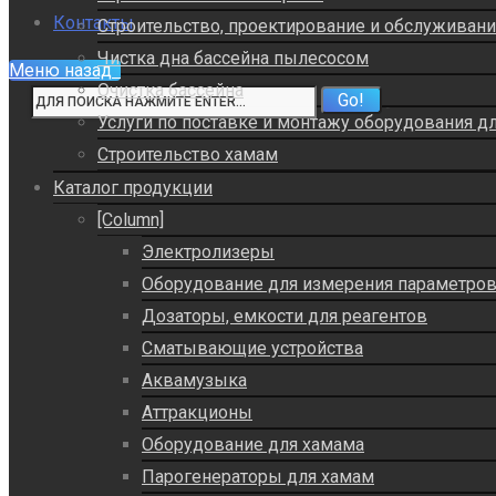
Контакты
Строительство, проектирование и обслуживан
Чистка дна бассейна пылесосом
Меню
назад
Очистка бассейна
Услуги по поставке и монтажу оборудования д
Строительство хамам
Каталог продукции
[Column]
Электролизеры
Оборудование для измерения параметро
Дозаторы, емкости для реагентов
Сматывающие устройства
Аквамузыка
Аттракционы
Оборудование для хамама
Парогенераторы для хамам