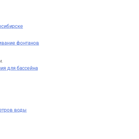
осибирске
ивание фонтанов
и.
ия для бассейна
етров воды