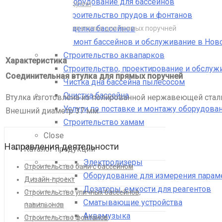
Оборудование для бассейнов
Лестницы и поручни
Строительство прудов и фонтанов
Поручни
Отделка бассейнов
Соединительная втулка для прямых поручней
Ремонт бассейнов и обслуживание в Нов
Строительство аквапарков
Характеристика
Строительство, проектирование и обслуж
Соединительная втулка для прямых поручней
Чистка дна бассейна пылесосом
Очистка бассейна
Втулка изготовлена из полированной нержавеющей стал
Услуги по поставке и монтажу оборудован
Внешний диаметр 37 мм.
Строительство хамам
Close
Направления деятельности
Каталог продукции
Электролизеры
Строительство бани с бассейном
Оборудование для измерения парам
Дизайн-проект
Дозаторы, емкости для реагентов
Строительство уличных бассейнов,
Сматывающие устройства
павильонов
Аквамузыка
Строительство фонтанов