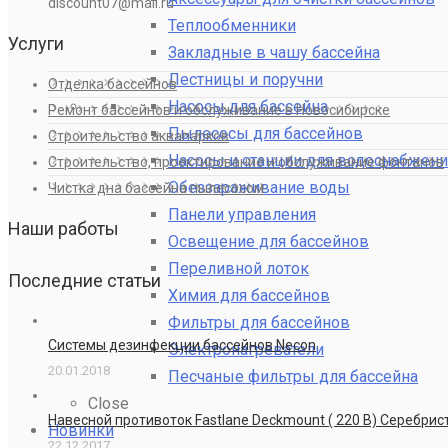
discount07@mail.ru
Теплообменники
Услуги
Закладные в чашу бассейна
Лестницы и поручни
Отделка бассейнов
Насосы для бассейна
Ремонт бассейнов и обслуживание в Новосибирске
Пылесосы для бассейнов
Строительство аквапарков
Насосы и станции для водоснабжени
Строительство, проектирование и обслуживание фонтанов
Обеззараживание воды
Чистка дна бассейна пылесосом
Панели управления
Наши работы
Освещение для бассейнов
Переливной лоток
Последние статьи
Химия для бассейнов
Фильтры для бассейнов
Системы дезинфекции бассейнов Necon
Электронагреватели
20.01.2018
Песчаные фильтры для бассейна
Close
Навесной противоток Fastlane Deckmount ( 220 В) Серебри
Новинки
22.12.2017