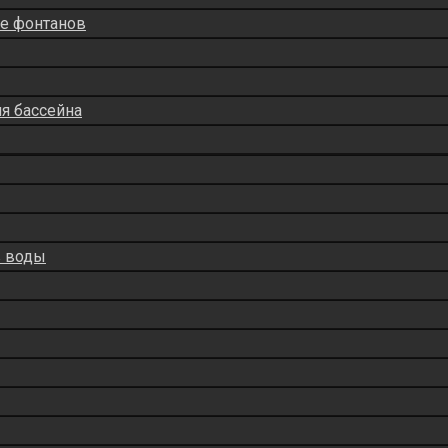
ие фонтанов
ля бассейна
в воды