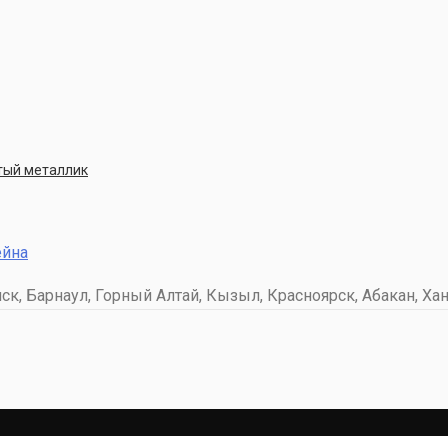
стый металлик
ейна
к, Барнаул, Горный Алтай, Кызыл, Красноярск, Абакан, Хан