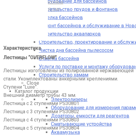
Оборудование для бассейнов
Лестницы для бассейна
Строительство прудов и фонтанов
Лестницы “OVERFLOW”
Отделка бассейнов
Ремонт бассейнов и обслуживание в Нов
Строительство аквапарков
Строительство, проектирование и обслуж
Характеристика
Чистка дна бассейна пылесосом
Лестницы “OVERFLOW”
Очистка бассейна
Услуги по поставке и монтажу оборудован
Лестницы изготовлены из полированной нержавеющей
Строительство хамам
стали. Укомплектованы анкерными креплениями.
Close
Ступени “Luxe”.
Каталог продукции
Внешний диаметр трубы 43 мм.
Электролизеры
Лестница с 2 ступенями PS30801
Оборудование для измерения парам
Лестница с 3 ступенями PS30802
Дозаторы, емкости для реагентов
Лестница с 4 ступенями PS30803
Сматывающие устройства
Лестница с 5 ступенями PS30804
Аквамузыка