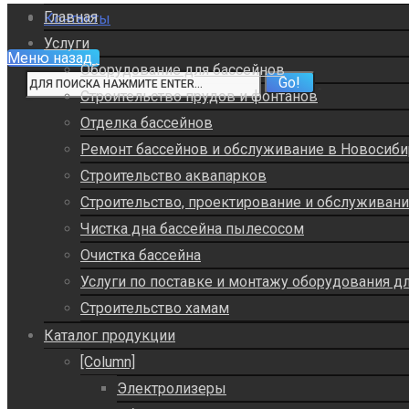
Главная
Контакты
Услуги
Меню
назад
Оборудование для бассейнов
Строительство прудов и фонтанов
Отделка бассейнов
Ремонт бассейнов и обслуживание в Новосиби
Строительство аквапарков
Строительство, проектирование и обслуживан
Чистка дна бассейна пылесосом
Очистка бассейна
Услуги по поставке и монтажу оборудования д
Строительство хамам
Каталог продукции
[Column]
Электролизеры