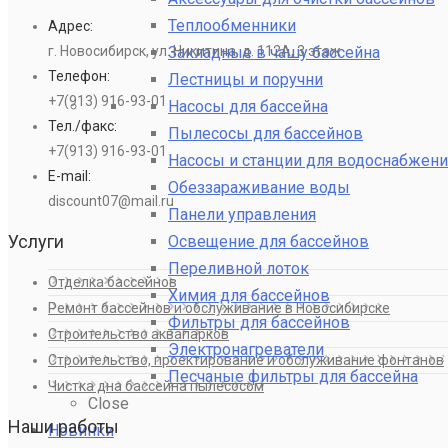
Теплообменники
Адрес:
Закладные в чашу бассейна
г. Новосибирск, ул. Никитина, д. 112А, 3 этаж
Телефон:
Лестницы и поручни
+7(913) 916-93-01
Насосы для бассейна
Тел./факс:
Пылесосы для бассейнов
+7(913) 916-93-01
Насосы и станции для водоснабжени
E-mail:
Обеззараживание воды
discount07@mail.ru
Панели управления
Услуги
Освещение для бассейнов
Переливной лоток
Отделка бассейнов
Химия для бассейнов
Ремонт бассейнов и обслуживание в Новосибирске
Фильтры для бассейнов
Строительство аквапарков
Электронагреватели
Строительство, проектирование и обслуживание фонтанов
Песчаные фильтры для бассейна
Чистка дна бассейна пылесосом
Close
Наши работы
Новинки