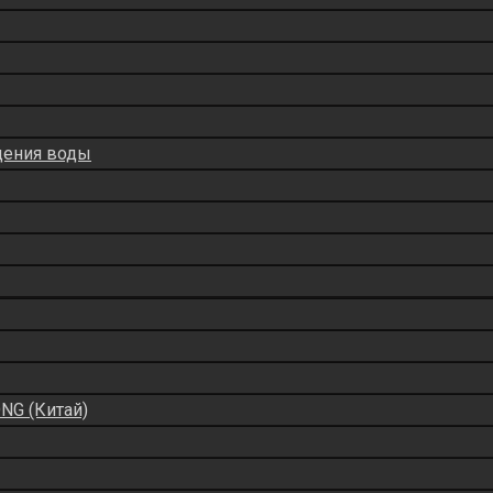
дения воды
NG (Китай)