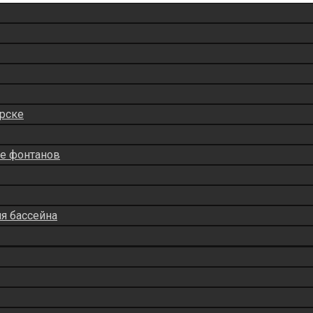
рске
ие фонтанов
ля бассейна