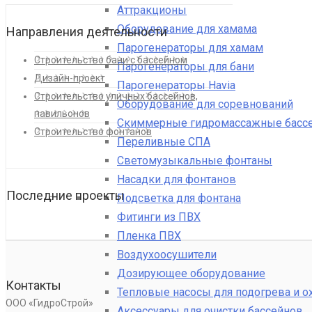
Аттракционы
Оборудование для хамама
Направления деятельности
Парогенераторы для хамам
Строительство бани с бассейном
Парогенераторы для бани
Дизайн-проект
Парогенераторы Havia
Строительство уличных бассейнов,
Оборудование для соревнований
павильонов
Скиммерные гидромассажные басс
Строительство фонтанов
Переливные СПА
Светомузыкальные фонтаны
Насадки для фонтанов
Последние проекты
Подсветка для фонтана
Фитинги из ПВХ
Пленка ПВХ
Воздухоосушители
Дозирующее оборудование
Контакты
Тепловые насосы для подогрева и 
ООО «ГидроСтрой»
Аксессуары для очистки бассейнов