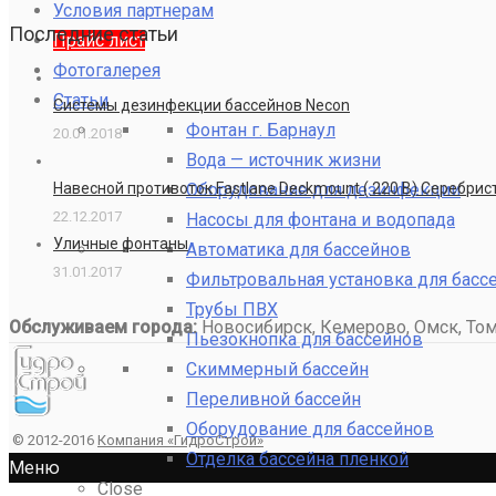
Условия партнерам
Последние статьи
Прайс лист
Фотогалерея
Статьи
Системы дезинфекции бассейнов Necon
Фонтан г. Барнаул
20.01.2018
Вода — источник жизни
Оборудование для дезинфекции
Навесной противоток Fastlane Deckmount ( 220 В) Серебри
22.12.2017
Насосы для фонтана и водопада
Уличные фонтаны
Автоматика для бассейнов
31.01.2017
Фильтровальная установка для басс
Трубы ПВХ
Обслуживаем города:
Новосибирск, Кемерово, Омск, Томс
Пьезокнопка для бассейнов
Скиммерный бассейн
Переливной бассейн
Оборудование для бассейнов
© 2012-2016
Компания «ГидроСтрой»
Отделка бассейна пленкой
Меню
Close