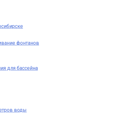
осибирске
ивание фонтанов
ия для бассейна
етров воды