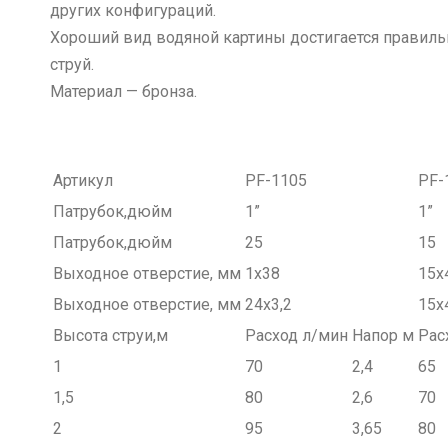
других конфигураций.
Хороший вид водяной картины достигается правильн
струй.
Материал — бронза.
Артикул
PF-1105
PF-
Патрубок,дюйм
1”
1”
Патрубок,дюйм
25
15
Выходное отверстие, мм
1х38
15х
Выходное отверстие, мм
24х3,2
15х
Высота струи,м
Расход л/мин
Напор м
Рас
1
70
2,4
65
1,5
80
2,6
70
2
95
3,65
80