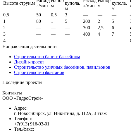
Расход
Напор
Расход
Напор
Высота струи,м
купола,
купола,
л/мин
м
л/мин
м
м
м
0,5
50
0,5
3
—
—
—
1
80
1
5
200
2
5
2
—
—
—
300
2,5
6
3
—
—
—
400
4
7
4
—
—
—
—
—
—
Направления деятельности
Строительство бани с бассейном
Дизайн-проект
Строительство уличных бассейнов, павильонов
Строительство фонтанов
Последние проекты
Контакты
ООО «ГидроСтрой»
Адрес:
г. Новосибирск, ул. Никитина, д. 112А, 3 этаж
Телефон:
+7(913) 916-93-01
Тел./факс: