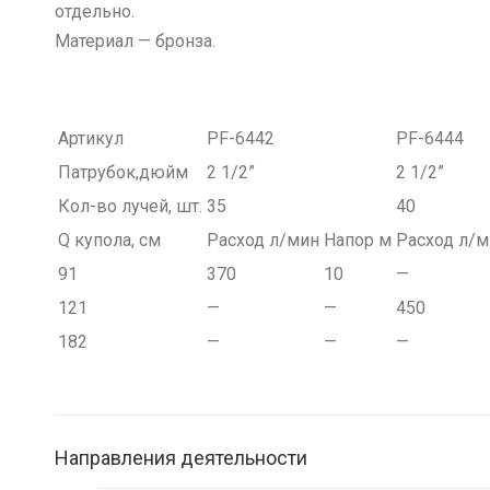
отдельно.
Материал — бронза.
Артикул
PF-6442
PF-6444
Патрубок,дюйм
2 1/2”
2 1/2”
Кол-во лучей, шт.
35
40
Q купола, см
Расход л/мин
Напор м
Расход л/м
91
370
10
—
121
—
—
450
182
—
—
—
Направления деятельности