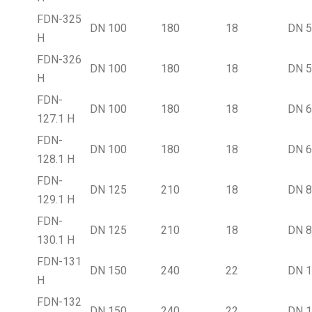
FDN-325
DN 100
180
18
DN 
Н
FDN-326
DN 100
180
18
DN 
Н
FDN-
DN 100
180
18
DN 
127.1 Н
FDN-
DN 100
180
18
DN 
128.1 Н
FDN-
DN 125
210
18
DN 
129.1 Н
FDN-
DN 125
210
18
DN 
130.1 Н
FDN-131
DN 150
240
22
DN 
Н
FDN-132
DN 150
240
22
DN 