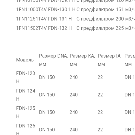
1FN10750T4V
FDN-129.1 H
С предфильтром 120 м3/ч, 
1FN11000T4V
FDN-130.1 H
С предфильтром 151 м3/ч, 
1FN11251T4V
FDN-131 H
С предфильтром 200 м3/ч, 
1FN11502T4V
FDN-132 H
С предфильтром 225 м3/ч,
Размер DNA,
Размер KA,
Размер IA,
Разм
Модель
мм
мм
мм
мм
FDN-123
DN 150
240
22
DN 
Н
FDN-124
DN 150
240
22
DN 
Н
FDN-125
DN 150
240
22
DN 
Н
FDN-126
DN 150
240
22
DN 
Н