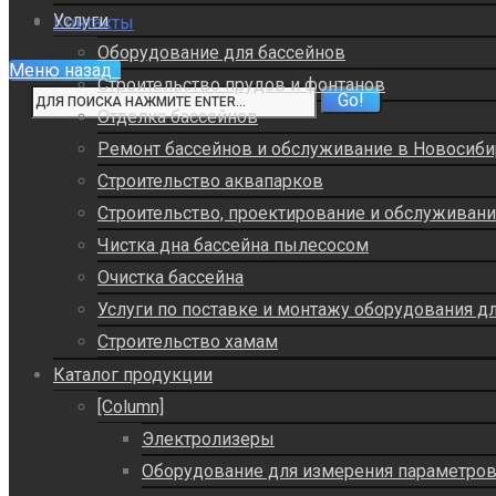
Услуги
Контакты
Оборудование для бассейнов
Меню
назад
Строительство прудов и фонтанов
Отделка бассейнов
Ремонт бассейнов и обслуживание в Новосиби
Строительство аквапарков
Строительство, проектирование и обслуживан
Чистка дна бассейна пылесосом
Очистка бассейна
Услуги по поставке и монтажу оборудования д
Строительство хамам
Каталог продукции
[Column]
Электролизеры
Оборудование для измерения параметро