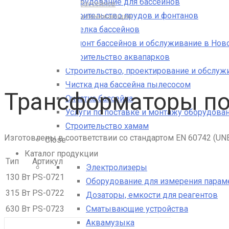
Оборудование для бассейнов
Освещение для бассейнов
Строительство прудов и фонтанов
Трансформаторы понижающие
Отделка бассейнов
Ремонт бассейнов и обслуживание в Нов
Строительство аквапарков
Строительство, проектирование и обслуж
Чистка дна бассейна пылесосом
Трансформаторы п
Очистка бассейна
Услуги по поставке и монтажу оборудован
Строительство хамам
Изготовлены в соответствии со стандартом EN 60742 (UN
Close
Каталог продукции
Тип
Артикул
Электролизеры
130 Вт
PS-0721
Оборудование для измерения парам
315 Вт
PS-0722
Дозаторы, емкости для реагентов
Сматывающие устройства
630 Вт
PS-0723
Аквамузыка