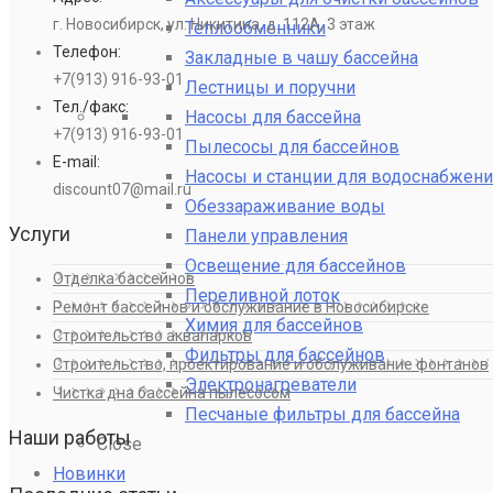
г. Новосибирск, ул. Никитина, д. 112А, 3 этаж
Теплообменники
Телефон:
Закладные в чашу бассейна
+7(913) 916-93-01
Лестницы и поручни
Тел./факс:
Насосы для бассейна
+7(913) 916-93-01
Пылесосы для бассейнов
E-mail:
Насосы и станции для водоснабжени
discount07@mail.ru
Обеззараживание воды
Услуги
Панели управления
Освещение для бассейнов
Отделка бассейнов
Переливной лоток
Ремонт бассейнов и обслуживание в Новосибирске
Химия для бассейнов
Строительство аквапарков
Фильтры для бассейнов
Строительство, проектирование и обслуживание фонтанов
Электронагреватели
Чистка дна бассейна пылесосом
Песчаные фильтры для бассейна
Наши работы
Close
Новинки