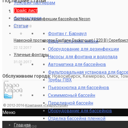
Последние статьи
Условия партнерам
Прайс лист
Фотогалерея
Системы дезинфекции бассейнов Necon
Статьи
20.01.2018
Фонтан г. Барнаул
Навесной противоток Fastlane Deckmount ( 220 В) Серебри
Вода — источник жизни
22.12.2017
Оборудование для дезинфекции
Уличные фонтаны
Насосы для фонтана и водопада
31.01.2017
Автоматика для бассейнов
Фильтровальная установка для басс
Обслуживаем города:
Новосибирск, Кемерово, Омск, Томс
Трубы ПВХ
Пьезокнопка для бассейнов
Скиммерный бассейн
Переливной бассейн
© 2012-2016
Компания «ГидроСтрой»
Оборудование для бассейнов
Меню
Отделка бассейна пленкой
Главная
Close