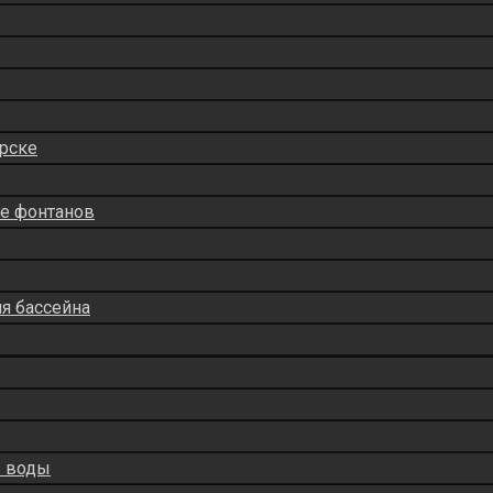
рске
ие фонтанов
ля бассейна
в воды