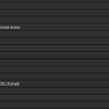
дения воды
NG (Китай)