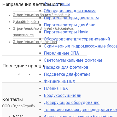
Аттракционы
Направления деятельности
Оборудование для хамама
Строительство бани с бассейном
Парогенераторы для хамам
Дизайн-проект
Парогенераторы для бани
Строительство уличных бассейнов,
Парогенераторы Havia
павильонов
Оборудование для соревнований
Строительство фонтанов
Скиммерные гидромассажные басс
Переливные СПА
Светомузыкальные фонтаны
Последние проекты
Насадки для фонтанов
Подсветка для фонтана
Фитинги из ПВХ
Пленка ПВХ
Воздухоосушители
Контакты
Дозирующее оборудование
ООО «ГидроСтрой»
Тепловые насосы для подогрева и 
Аксессуары для очистки бассейнов
Адрес: