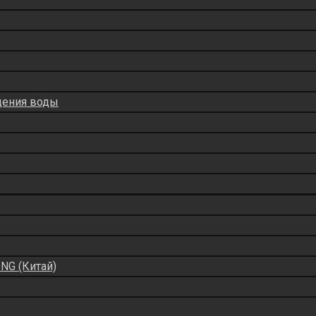
дения воды
NG (Китай)