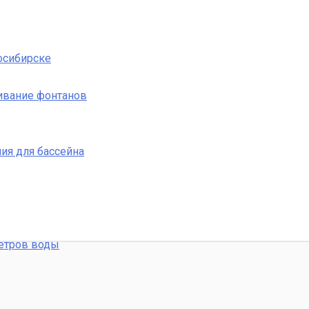
м
осибирске
ивание фонтанов
ия для бассейна
етров воды