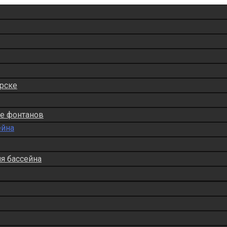
рске
ие фонтанов
ейна
ля бассейна