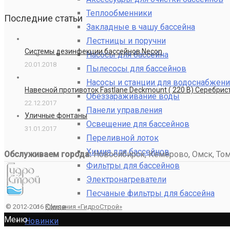
Теплообменники
Последние статьи
Закладные в чашу бассейна
Лестницы и поручни
Системы дезинфекции бассейнов Necon
Насосы для бассейна
20.01.2018
Пылесосы для бассейнов
Насосы и станции для водоснабжени
Навесной противоток Fastlane Deckmount ( 220 В) Серебри
Обеззараживание воды
22.12.2017
Панели управления
Уличные фонтаны
Освещение для бассейнов
31.01.2017
Переливной лоток
Химия для бассейнов
Обслуживаем города:
Новосибирск, Кемерово, Омск, Томс
Фильтры для бассейнов
Электронагреватели
Песчаные фильтры для бассейна
Close
© 2012-2016
Компания «ГидроСтрой»
Меню
Новинки