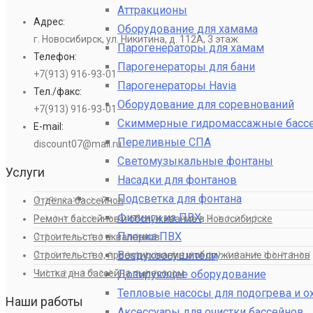
Аттракционы
Адрес:
Оборудование для хамама
г. Новосибирск, ул. Никитина, д. 112А, 3 этаж
Парогенераторы для хамам
Телефон:
Парогенераторы для бани
+7(913) 916-93-01
Парогенераторы Havia
Тел./факс:
Оборудование для соревнований
+7(913) 916-93-01
Скиммерные гидромассажные басс
E-mail:
Переливные СПА
discount07@mail.ru
Светомузыкальные фонтаны
Услуги
Насадки для фонтанов
Подсветка для фонтана
Отделка бассейнов
Фитинги из ПВХ
Ремонт бассейнов и обслуживание в Новосибирске
Пленка ПВХ
Строительство аквапарков
Воздухоосушители
Строительство, проектирование и обслуживание фонтанов
Дозирующее оборудование
Чистка дна бассейна пылесосом
Тепловые насосы для подогрева и 
Наши работы
Аксессуары для очистки бассейнов