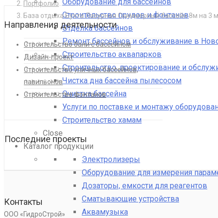
Оборудование для бассейнов
Портфолио
Строительство прудов и фонтанов
База отдыха Бухта Лазурная Скиммерный бассейн 8м на 3 
Направления деятельности
Отделка бассейнов
Ремонт бассейнов и обслуживание в Нов
Строительство бани с бассейном
Строительство аквапарков
Дизайн-проект
Строительство, проектирование и обслуж
Строительство уличных бассейнов,
Чистка дна бассейна пылесосом
павильонов
Очистка бассейна
Строительство фонтанов
Услуги по поставке и монтажу оборудован
Строительство хамам
Close
Последние проекты
Каталог продукции
Электролизеры
Оборудование для измерения парам
Дозаторы, емкости для реагентов
Сматывающие устройства
Контакты
Аквамузыка
ООО «ГидроСтрой»