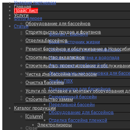
Условия партнерам
Главная
Прайс лист
Услуги
Фотогалерея
Оборудование для бассейнов
Статьи
Строительство прудов и фонтанов
Фонтан г. Барнаул
Отделка бассейнов
Вода — источник жизни
Ремонт бассейнов и обслуживание в Новосиби
Оборудование для дезинфекции
Строительство аквапарков
Насосы для фонтана и водопада
Автоматика для бассейнов
Строительство, проектирование и обслуживан
Фильтровальная установка для басс
Чистка дна бассейна пылесосом
Трубы ПВХ
Очистка бассейна
Пьезокнопка для бассейнов
Услуги по поставке и монтажу оборудования д
Скиммерный бассейн
Строительство хамам
Переливной бассейн
Каталог продукции
Оборудование для бассейнов
[Column]
Отделка бассейна пленкой
Электролизеры
Close