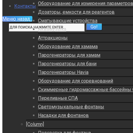
Оборудование для измерения параметро
Контакты
Дозаторы, емкости для реагентов
Меню
назад
Сматывающие устройства
Аквамузыка
Аттракционы
Оборудование для хамама
Парогенераторы для хамам
Парогенераторы для бани
Парогенераторы Havia
Оборудование для соревнований
Скиммерные гидромассажные бассейны
Переливные СПА
Светомузыкальные фонтаны
Насадки для фонтанов
[Column]
Подсветка для фонтана