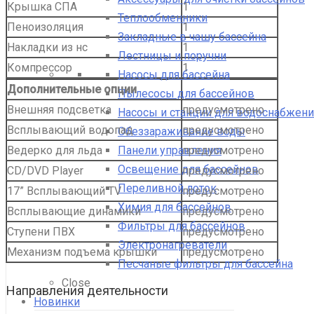
Крышка СПА
1
Теплообменники
Пеноизоляция
1
Закладные в чашу бассейна
Накладки из нс
1
Лестницы и поручни
Компрессор
1
Насосы для бассейна
Дополнительные опции
Пылесосы для бассейнов
Внешняя подсветка
предусмотрено
Насосы и станции для водоснабжени
Всплывающий водопад
предусмотрено
Обеззараживание воды
Панели управления
Ведерко для льда
предусмотрено
Освещение для бассейнов
CD/DVD Player
предусмотрено
Переливной лоток
17” Всплывающий TV
предусмотрено
Химия для бассейнов
Всплывающие динамики
предусмотрено
Фильтры для бассейнов
Ступени ПВХ
предусмотрено
Электронагреватели
Механизм подъема крышки
предусмотрено
Песчаные фильтры для бассейна
Close
Направления деятельности
Новинки