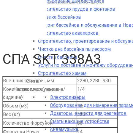
Оборудование для бассейнов
Скиммерные гидромассажные бассейны СПА
Строительство прудов и фонтанов
СПА SKT 338A3
Отделка бассейнов
Ремонт бассейнов и обслуживание в Нов
Строительство аквапарков
Строительство, проектирование и обслуж
Чистка дна бассейна пылесосом
СПА SKT 338A3
Очистка бассейна
Услуги по поставке и монтажу оборудован
Строительство хамам
Внешние размеры, мм
2280, 2280, 930
Close
Каталог продукции
Количество мест (лежачие/
1/4
Электролизеры
сидячие)
Оборудование для измерения парам
Объем (м3)
1,6
Дозаторы, емкости для реагентов
Вес (кг)
350
Сматывающие устройства
Количество Форсунок
86
Аквамузыка
Форсунки Power
14