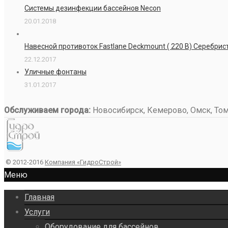
Системы дезинфекции бассейнов Necon
20.01.2018
Навесной противоток Fastlane Deckmount ( 220 В) Серебри
22.12.2017
Уличные фонтаны
31.01.2017
Обслуживаем города:
Новосибирск, Кемерово, Омск, Томс
© 2012-2016
Компания «ГидроСтрой»
Меню
Главная
Услуги
Оборудование для бассейнов