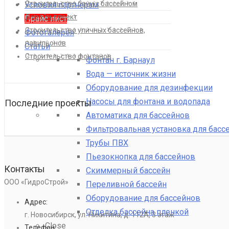
Строительство бани с бассейном
Условия партнерам
Дизайн-проект
Прайс лист
Строительство уличных бассейнов,
Фотогалерея
павильонов
Статьи
Строительство фонтанов
Фонтан г. Барнаул
Вода — источник жизни
Оборудование для дезинфекции
Насосы для фонтана и водопада
Последние проекты
Автоматика для бассейнов
Фильтровальная установка для басс
Трубы ПВХ
Пьезокнопка для бассейнов
Контакты
Скиммерный бассейн
ООО «ГидроСтрой»
Переливной бассейн
Оборудование для бассейнов
Адрес:
Отделка бассейна пленкой
г. Новосибирск, ул. Никитина, д. 112А, 3 этаж
Close
Телефон: