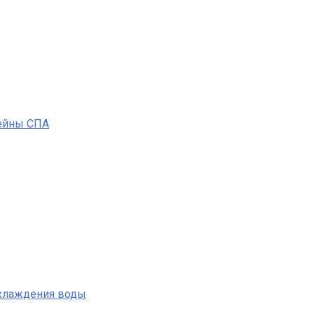
ейны СПА
охлаждения воды