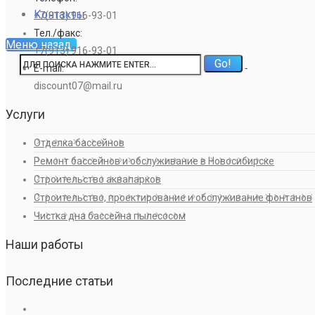
Контакты
+7(913) 916-93-01
Тел./факс:
Меню
назад
+7(913) 916-93-01
E-mail:
discount07@mail.ru
Услуги
Отделка бассейнов
Ремонт бассейнов и обслуживание в Новосибирске
Строительство аквапарков
Строительство, проектирование и обслуживание фонтанов
Чистка дна бассейна пылесосом
Наши работы
Последние статьи