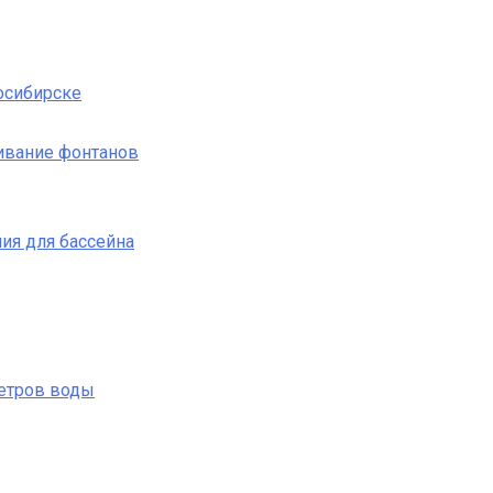
осибирске
ивание фонтанов
ия для бассейна
етров воды