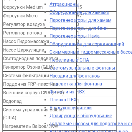
Аттракционы
Форсунки Medium
15
Оборудование для хамама
Форсунки Micro
57
Парогенераторы для хамам
Регулятор воздуха
3
Парогенераторы для бани
Регулятор потока
1
Парогенераторы Havia
Насос Гидромассажа
3
Оборудование для соревнований
Насос Циркуляции
1
Скиммерные гидромассажные басс
Светодиодная подсветка
1
Переливные СПА
Генератор Озона (США)
1
Светомузыкальные фонтаны
Система фильтрации
1
Насадки для фонтанов
Подсветка для фонтана
Поддон из FRP-пластика
1
Фитинги из ПВХ
Внешний корпус СПА (ПВХ)
1
Пленка ПВХ
Водопад
1
Воздухоосушители
Система управления Balboa
1
Дозирующее оборудование
(США)
Тепловые насосы для подогрева и 
Нагреватель Balboa/3KW
1
Аксессуары для очистки бассейнов