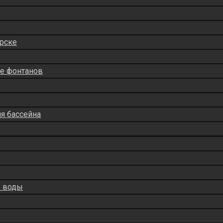
рске
ие фонтанов
ля бассейна
в воды