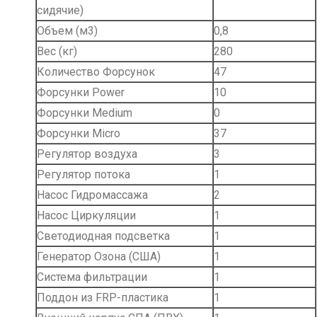
сидячие)
Объем (м3)
0,8
Вес (кг)
280
Количество Форсунок
47
Форсунки Power
10
Форсунки Medium
0
Форсунки Micro
37
Регулятор воздуха
3
Регулятор потока
1
Насос Гидромассажа
2
Насос Циркуляции
1
Светодиодная подсветка
1
Генератор Озона (США)
1
Система фильтрации
1
Поддон из FRP-пластика
1