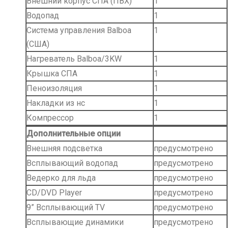
Внешний корпус СПА (ПВХ)
1
Водопад
1
Система управления Balboa
1
(США)
Нагреватель Balboa/3KW
1
Крышка СПА
1
Пеноизоляция
1
Накладки из нс
1
Компрессор
1
Дополнительные опции
Внешняя подсветка
предусмотрено
Всплывающий водопад
предусмотрено
Ведерко для льда
предусмотрено
CD/DVD Player
предусмотрено
9” Всплывающий TV
предусмотрено
Всплывающие динамики
предусмотрено