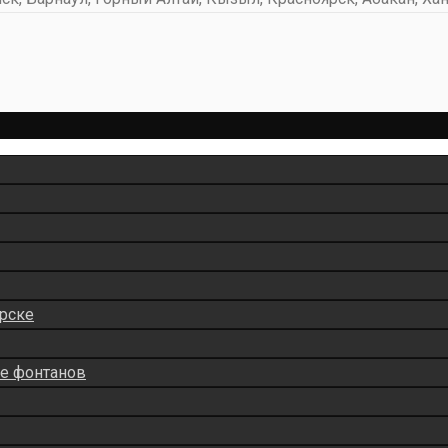
рске
ие фонтанов