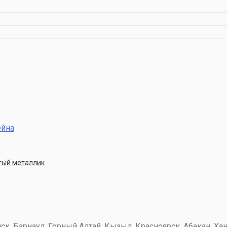
ейна
стый металлик
к, Барнаул, Горный Алтай, Кызыл, Красноярск, Абакан, Хан