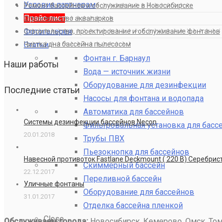
Условия партнерам
Ремонт бассейнов и обслуживание в Новосибирске
Прайс лист
Строительство аквапарков
Фотогалерея
Строительство, проектирование и обслуживание фонтанов
Статьи
Чистка дна бассейна пылесосом
Фонтан г. Барнаул
Наши работы
Вода — источник жизни
Оборудование для дезинфекции
Последние статьи
Насосы для фонтана и водопада
Автоматика для бассейнов
Системы дезинфекции бассейнов Necon
Фильтровальная установка для басс
20.01.2018
Трубы ПВХ
Пьезокнопка для бассейнов
Навесной противоток Fastlane Deckmount ( 220 В) Серебри
Скиммерный бассейн
22.12.2017
Переливной бассейн
Уличные фонтаны
Оборудование для бассейнов
31.01.2017
Отделка бассейна пленкой
Close
Обслуживаем города:
Новосибирск, Кемерово, Омск, Томс