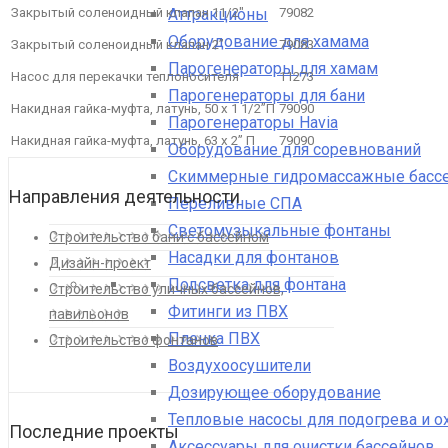
Аттракционы
Закрытый соленоидный клапан 11/2″
79082
Оборудование для хамама
Закрытый соленоидный клапан 2”
79083
Парогенераторы для хамам
Насос для перекачки теплоносителя
11273
Парогенераторы для бани
Накидная гайка-муфта, латунь, 50 х 1 1/2”П
79090
Парогенераторы Havia
Накидная гайка-муфта, латунь, 63 х 2” П
79090
Оборудование для соревнований
Скиммерные гидромассажные басс
Направления деятельности
Переливные СПА
Светомузыкальные фонтаны
Строительство бани с бассейном
Насадки для фонтанов
Дизайн-проект
Подсветка для фонтана
Строительство уличных бассейнов,
Фитинги из ПВХ
павильонов
Пленка ПВХ
Строительство фонтанов
Воздухоосушители
Дозирующее оборудование
Тепловые насосы для подогрева и 
Последние проекты
Аксессуары для очистки бассейнов