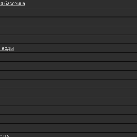
ля бассейна
в воды
 СПА