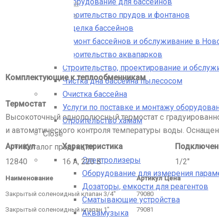
Оборудование для бассейнов
Теплообменники
Строительство прудов и фонтанов
Комплектующие
Отделка бассейнов
Ремонт бассейнов и обслуживание в Нов
Строительство аквапарков
Строительство, проектирование и обслуж
Комплектующие к теплообменникам
Чистка дна бассейна пылесосом
Очистка бассейна
Термостат
Услуги по поставке и монтажу оборудован
Высокоточный однополюсный термостат с градуированно
Строительство хамам
и автоматического контроля температуры воды. Оснаще
Close
Артикул
Характеристика
Подключени
Каталог продукции
Электролизеры
12840
16 А, 220 В
1/2″
Оборудование для измерения парам
Наименование
Артикул
Цена
Дозаторы, емкости для реагентов
Закрытый соленоидный клапан 3/4″
79080
Сматывающие устройства
Закрытый соленоидный клапан 1″
79081
Аквамузыка