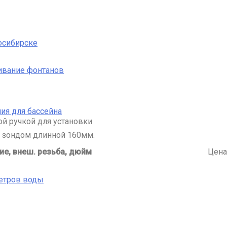
осибирске
ивание фонтанов
ия для бассейна
й ручкой для установки
н зондом длинной 160мм.
е, внеш. резьба, дюйм
Цена
етров воды