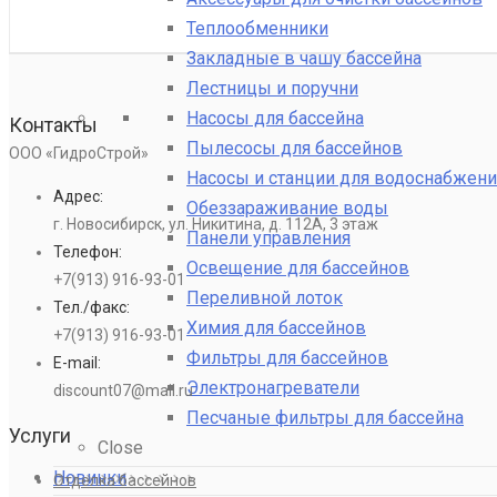
Теплообменники
Закладные в чашу бассейна
Лестницы и поручни
Насосы для бассейна
Контакты
Пылесосы для бассейнов
ООО «ГидроСтрой»
Насосы и станции для водоснабжени
Адрес:
Обеззараживание воды
г. Новосибирск, ул. Никитина, д. 112А, 3 этаж
Панели управления
Телефон:
Освещение для бассейнов
+7(913) 916-93-01
Переливной лоток
Тел./факс:
Химия для бассейнов
+7(913) 916-93-01
Фильтры для бассейнов
E-mail:
Электронагреватели
discount07@mail.ru
Песчаные фильтры для бассейна
Услуги
Close
Новинки
Отделка бассейнов