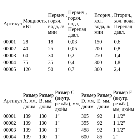
Первич.,
Первич.,
Вторич.,
Вторич.,
горяч.
Мощность,
горяч.
хол.
хол. вода,
Артикул
вода,
кВт
вода, л/
вода, л/
Перепад
Перепад
мин
мин
давл.
давл.
00001
28
18
0,03
150
0,6
00002
40
25
0,05
200
0,8
00003
60
30
0,2
250
1,4
00004
75
35
0,4
300
1,8
00005
120
50
0,7
360
2,4
Размер C
Размер F
Размер
Размер
Размер
Размер
(внутр.
(внутр.
Артикул
A, мм,
B, мм,
D, мм,
E, мм,
резьба), мм,
резьба),
дюйм
дюйм
дюйм
дюйм
дюйм
мм, дюйм
00001
139
130
1″
305
92
1 1/2″
00002
139
130
1″
355
92
1 1/2″
00003
139
130
1″
458
92
1 1/2″
00004
139
130
1″
600
85
2″