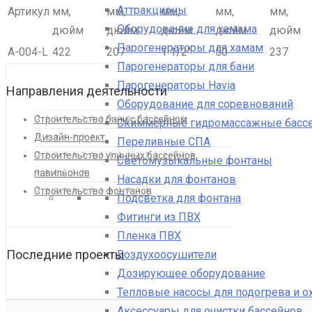
Аттракционы
Артикул
мм,
мм,
мм,
мм,
мм,
Оборудование для хамама
дюйм
дюйм
дюйм
дюйм
дюйм
Парогенераторы для хамам
A-004-L
422
207
1 1/2″
50
237
Парогенераторы для бани
Парогенераторы Havia
Направления деятельности
Оборудование для соревнований
Строительство бани с бассейном
Скиммерные гидромассажные басс
Дизайн-проект
Переливные СПА
Строительство уличных бассейнов,
Светомузыкальные фонтаны
павильонов
Насадки для фонтанов
Строительство фонтанов
Подсветка для фонтана
Фитинги из ПВХ
Пленка ПВХ
Последние проекты
Воздухоосушители
Дозирующее оборудование
Тепловые насосы для подогрева и 
Аксессуары для очистки бассейнов