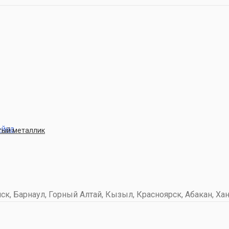
ейна
стый металлик
к, Барнаул, Горный Алтай, Кызыл, Красноярск, Абакан, Хан