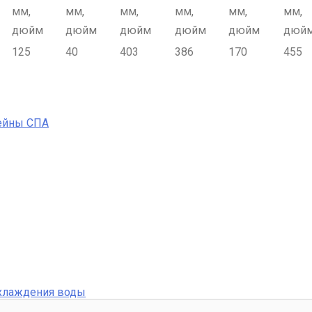
мм,
мм,
мм,
мм,
мм,
мм,
дюйм
дюйм
дюйм
дюйм
дюйм
дюй
125
40
403
386
170
455
ейны СПА
охлаждения воды