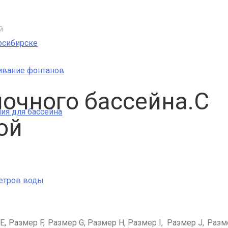
й
осибирске
ивание фонтанов
очного бассейна.С
ия для бассейна
ой
етров воды
E,
Размер F,
Размер G,
Размер H,
Размер I,
Размер J,
Разме