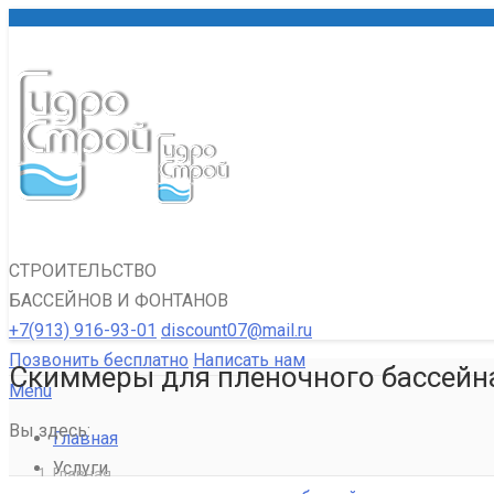
СТРОИТЕЛЬСТВО
БАССЕЙНОВ И ФОНТАНОВ
+7(913) 916-93-01
discount07@mail.ru
Позвонить бесплатно
Написать нам
Скиммеры для пленочного бассейн
Menu
Вы здесь:
Главная
Услуги
Главная