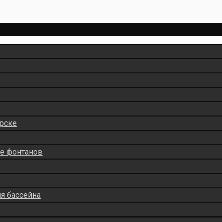
рске
ие фонтанов
ля бассейна