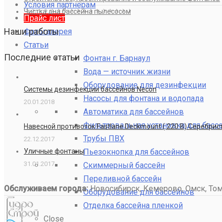
Условия партнерам
Чистка дна бассейна пылесосом
Прайс лист
Наши работы
Фотогалерея
Статьи
Последние статьи
Фонтан г. Барнаул
Вода — источник жизни
Оборудование для дезинфекции
Системы дезинфекции бассейнов Necon
Насосы для фонтана и водопада
20.01.2018
Автоматика для бассейнов
Фильтровальная установка для басс
Навесной противоток Fastlane Deckmount ( 220 В) Серебри
Трубы ПВХ
22.12.2017
Пьезокнопка для бассейнов
Уличные фонтаны
31.01.2017
Скиммерный бассейн
Переливной бассейн
Обслуживаем города:
Новосибирск, Кемерово, Омск, Томс
Оборудование для бассейнов
Отделка бассейна пленкой
Close