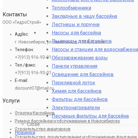
Теплообменники
Контакты
Закладные в чашу бассейна
ООО «ГидроСтрой»
Лестницы и поручни
Насосы для бассейна
Адрес:
Пылесосы для бассейнов
г. Новосибирск, ул. Никитина, д. 112А, 3 этаж
Насосы и станции для водоснабжени
Телефон:
Обеззараживание воды
+7(913) 916-93-01
Тел./факс:
Панели управления
+7(913) 916-93-01
Освещение для бассейнов
E-mail:
Переливной лоток
discount07@mail.ru
Химия для бассейнов
Фильтры для бассейнов
Услуги
Электронагреватели
Отделка бассейнов
Песчаные фильтры для бассейна
Ремонт бассейнов и обслуживание в Новосибирске
Close
Строительство аквапарков
Новинки
Строительство, проектирование и обслуживание фонтанов