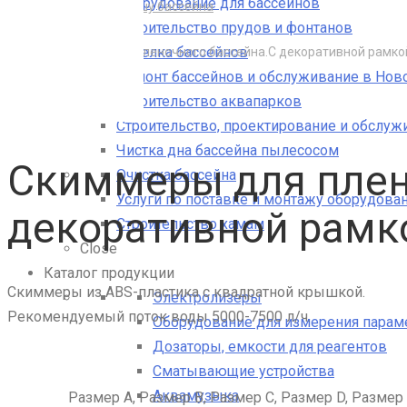
Оборудование для бассейнов
Закладные в чашу бассейна
Строительство прудов и фонтанов
Скиммеры
Отделка бассейнов
Скиммеры для пленочного бассейна.С декоративной рамко
Ремонт бассейнов и обслуживание в Нов
Строительство аквапарков
Строительство, проектирование и обслуж
Чистка дна бассейна пылесосом
Скиммеры для плен
Очистка бассейна
Услуги по поставке и монтажу оборудован
декоративной рамк
Строительство хамам
Close
Каталог продукции
Cкиммеры из ABS-пластика с квадратной крышкой.
Электролизеры
Рекомендуемый поток воды 5000-7500 л/ч.
Оборудование для измерения парам
Дозаторы, емкости для реагентов
Сматывающие устройства
Аквамузыка
Размер A,
Размер B,
Размер C,
Размер D,
Размер 